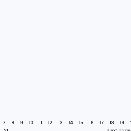
pw[/embed]
7
8
9
10
11
12
13
14
15
16
17
18
19
21
Next page