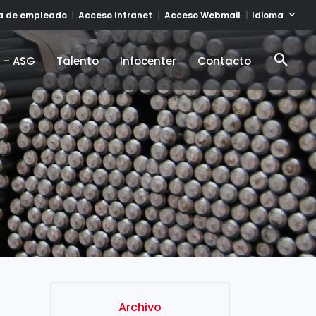
Idioma
ta de empleado
Acceso Intranet
Acceso Webmail
d – ASG
Talento
Infocenter
Contacto
d – ASG
Talento
Infocenter
Contacto
Archivo