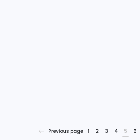
Unidas, este Pacto
responde a un
llamamiento a las
empresas y
organizaciones a que
alineen sus estrategias y
operaciones con Diez
Principios universales
sobre derechos
humanos, normas
laborales,
medioambiente y lucha
contra la corrupción.
[embed]https://youtu.be/EtPmXki_e
Con esta adhesión,...
1
2
3
4
5
6
Previous page