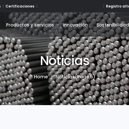
Registro al
s
Certificaciones
Productos y servicios
Innovación
Sostenibilida
Productos y servicios
Innovación
Sostenibilida
Noticias
Home
>
Noticias
(Page 5)