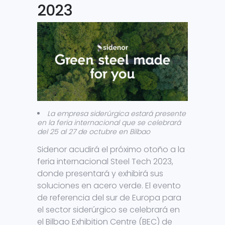
2023
La empresa siderúrgica estará presente
en la feria internacional que se celebrará
del 25 al 27 de octubre en Bilbao
Sidenor acudirá el próximo otoño a la
feria internacional Steel Tech 2023,
donde presentará y exhibirá sus
soluciones en acero verde. El evento
de referencia del sur de Europa para
el sector siderúrgico se celebrará en
el Bilbao Exhibition Centre (BEC) de