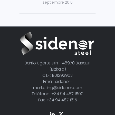
septiembre 2016
Barrio Ugarte s/n - 48970 Basauri
(Bizkaia)
C.I.F.: B01292903
Email: sidenor-
marketing@sidenor.com
Teléfono: +34 94 487 1500
Fax: +34 94 487 1615