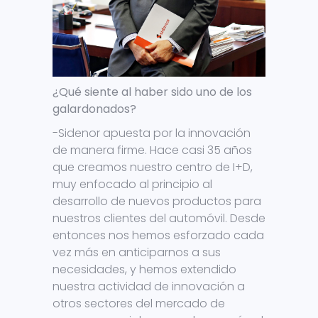
¿Qué siente al haber sido uno de los
galardonados?
-Sidenor apuesta por la innovación
de manera firme. Hace casi 35 años
que creamos nuestro centro de I+D,
muy enfocado al principio al
desarrollo de nuevos productos para
nuestros clientes del automóvil. Desde
entonces nos hemos esforzado cada
vez más en anticiparnos a sus
necesidades, y hemos extendido
nuestra actividad de innovación a
otros sectores del mercado de