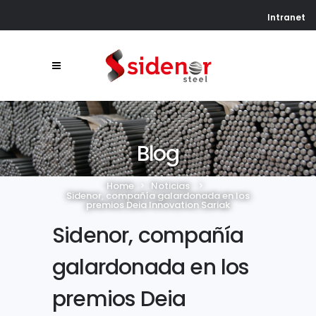
Intranet
Blog
Home
>
Noticias
>
Sidenor, compañía galardonada en los
premios Deia Innovation Sariak
Sidenor, compañía
galardonada en los
premios Deia