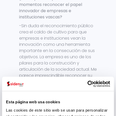
momentos reconocer el papel
innovador de empresas e
instituciones vascas?
-Sin duda el reconocimiento público
crea el caldo de cultivo para que
empresas e instituciones vean la
innovación como una herramienta
importante en la consecución de sus
objetivos. La empresa es uno de los
pilares para la construcción y
articulación de la sociedad actual. Me
parece imprescindible reconocer su
contribución al progreso social.
¿Se está trabajando en Euskadi por
dotar a las empresas de
Esta página web usa cookies
infraestructura necesaria para llegar
a ser una comunidad puntera en
Las cookies de este sitio web se usan para personalizar
materia innovadora?