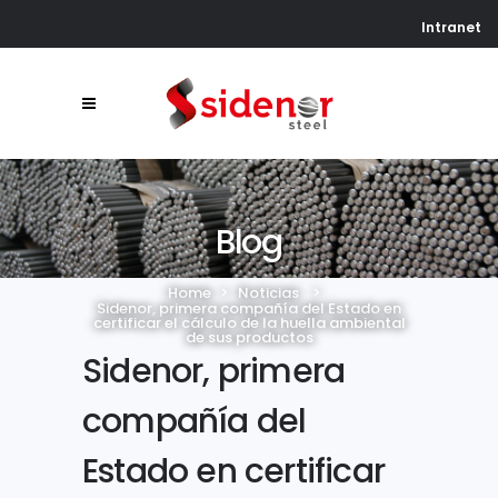
Intranet
Blog
Home
>
Noticias
>
Sidenor, primera compañía del Estado en
certificar el cálculo de la huella ambiental
de sus productos
Sidenor, primera
compañía del
Estado en certificar