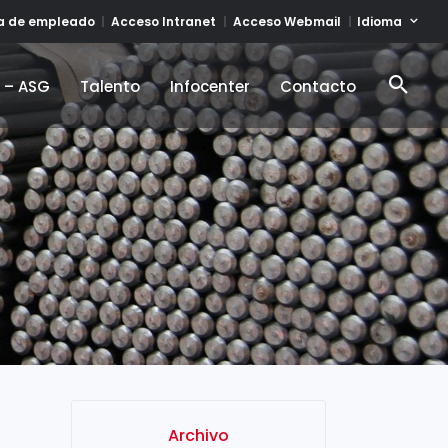
Idioma
ta de empleado
Acceso Intranet
Acceso Webmail
d – ASG
Talento
Infocenter
Contacto
d – ASG
Talento
Infocenter
Contacto
Archivo