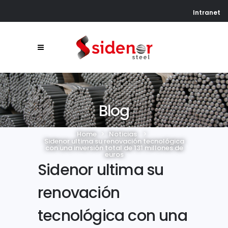
Intranet
Blog
Home
>
Noticias
>
Sidenor ultima su renovación tecnológica
con una inversión total de 131 millones de
euros
Sidenor ultima su
renovación
tecnológica con una