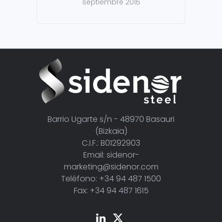
septiembre 2016
Barrio Ugarte s/n - 48970 Basauri
(Bizkaia)
C.I.F.: B01292903
Email: sidenor-
marketing@sidenor.com
Teléfono: +34 94 487 1500
Fax: +34 94 487 1615