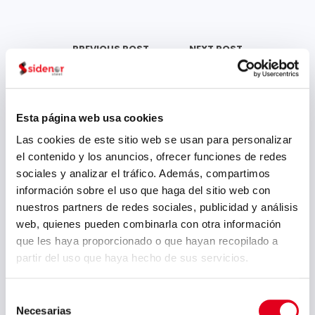
PREVIOUS POST
NEXT POST
Sidenor consolida
Sidenor y AllRead
su
MLT colaborarán
posicionamiento
en la Quinta
en digitalización y
Edición de Bind
economía circular
4.0
Esta página web usa cookies
Las cookies de este sitio web se usan para personalizar
el contenido y los anuncios, ofrecer funciones de redes
Archivo
sociales y analizar el tráfico. Además, compartimos
información sobre el uso que haga del sitio web con
julio 2026
nuestros partners de redes sociales, publicidad y análisis
mayo 2026
web, quienes pueden combinarla con otra información
que les haya proporcionado o que hayan recopilado a
marzo 2026
partir del uso que haya hecho de sus servicios.
enero 2026
diciembre 2025
Selección
Necesarias
de