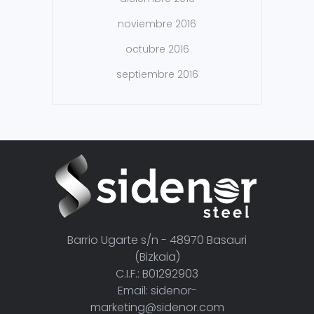
noviembre 2016
octubre 2016
septiembre 2016
Barrio Ugarte s/n - 48970 Basauri
(Bizkaia)
C.I.F.: B01292903
Email: sidenor-
marketing@sidenor.com