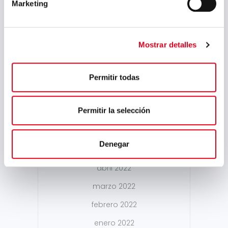
julio 2023
Marketing
junio 2023
mayo 2023
Mostrar detalles
marzo 2023
febrero 2023
Permitir todas
septiembre 2022
Permitir la selección
julio 2022
junio 2022
Denegar
mayo 2022
abril 2022
marzo 2022
febrero 2022
enero 2022