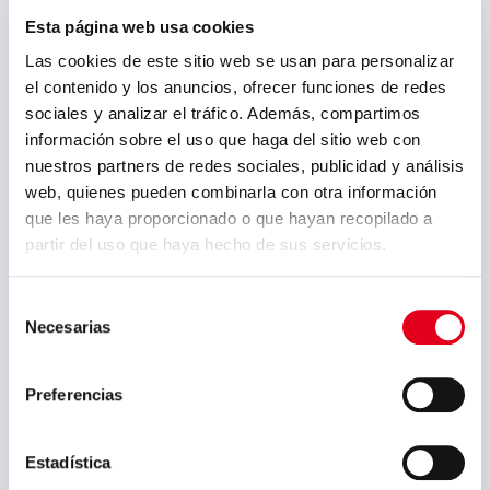
Esta página web usa cookies
mayo 2026
Las cookies de este sitio web se usan para personalizar
marzo 2026
el contenido y los anuncios, ofrecer funciones de redes
enero 2026
sociales y analizar el tráfico. Además, compartimos
información sobre el uso que haga del sitio web con
diciembre 2025
nuestros partners de redes sociales, publicidad y análisis
octubre 2025
web, quienes pueden combinarla con otra información
que les haya proporcionado o que hayan recopilado a
septiembre 2025
partir del uso que haya hecho de sus servicios.
julio 2025
junio 2025
Selección
Necesarias
de
mayo 2025
consentimiento
abril 2025
Preferencias
marzo 2025
febrero 2025
Estadística