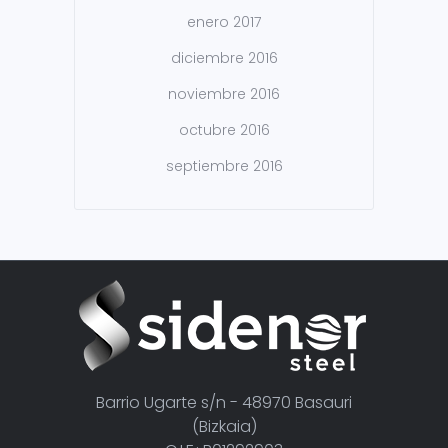
enero 2017
diciembre 2016
noviembre 2016
octubre 2016
septiembre 2016
Barrio Ugarte s/n - 48970 Basauri
(Bizkaia)