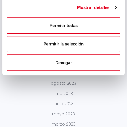
agosto 2024
Mostrar detalles
julio 2024
mayo 2024
Permitir todas
abril 2024
marzo 2024
Permitir la selección
febrero 2024
Denegar
enero 2024
noviembre 2023
agosto 2023
julio 2023
junio 2023
mayo 2023
marzo 2023