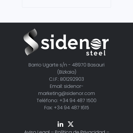
Barrio Ugarte s/n - 48970 Basauri
(Bizkaia)
C.I.F.: B01292903
Email: sidenor-
marketing@sidenor.com
Teléfono: +34 94 487 1500
Fax: +34 94 487 1615
Aviso Legal
–
Política de Privacidad
–