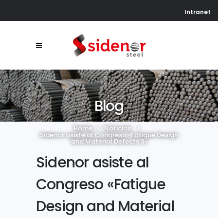
Intranet
Blog
Home
>
Noticias
>
Sidenor asiste al Congreso «Fatigue Design
and Material Defects 3»
Sidenor asiste al
Congreso «Fatigue
Design and Material