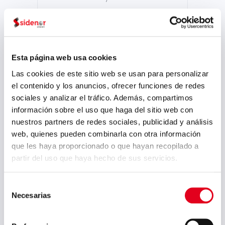
abril 2024
marzo 2024
febrero 2024
Esta página web usa cookies
enero 2024
Las cookies de este sitio web se usan para personalizar
el contenido y los anuncios, ofrecer funciones de redes
noviembre 2023
sociales y analizar el tráfico. Además, compartimos
agosto 2023
información sobre el uso que haga del sitio web con
nuestros partners de redes sociales, publicidad y análisis
julio 2023
web, quienes pueden combinarla con otra información
junio 2023
que les haya proporcionado o que hayan recopilado a
partir del uso que haya hecho de sus servicios.
mayo 2023
marzo 2023
Selección
Necesarias
febrero 2023
de
consentimiento
septiembre 2022