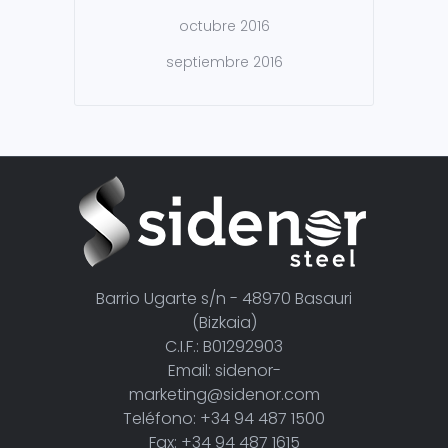
octubre 2016
septiembre 2016
Barrio Ugarte s/n - 48970 Basauri
(Bizkaia)
C.I.F.: B01292903
Email: sidenor-
marketing@sidenor.com
Teléfono: +34 94 487 1500
Fax: +34 94 487 1615