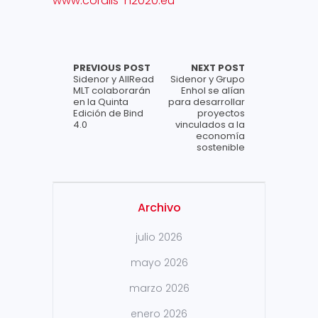
www.coralis-h2020.eu
PREVIOUS POST
NEXT POST
Sidenor y AllRead
Sidenor y Grupo
MLT colaborarán
Enhol se alían
en la Quinta
para desarrollar
Edición de Bind
proyectos
4.0
vinculados a la
economía
sostenible
Archivo
julio 2026
mayo 2026
marzo 2026
enero 2026