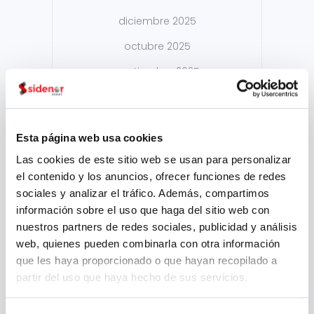
diciembre 2025
octubre 2025
septiembre 2025
julio 2025
junio 2025
Esta página web usa cookies
mayo 2025
Las cookies de este sitio web se usan para personalizar
abril 2025
el contenido y los anuncios, ofrecer funciones de redes
sociales y analizar el tráfico. Además, compartimos
marzo 2025
información sobre el uso que haga del sitio web con
febrero 2025
nuestros partners de redes sociales, publicidad y análisis
web, quienes pueden combinarla con otra información
enero 2025
que les haya proporcionado o que hayan recopilado a
diciembre 2024
partir del uso que haya hecho de sus servicios.
noviembre 2024