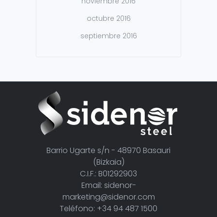
noviembre 2016
octubre 2016
septiembre 2016
Barrio Ugarte s/n - 48970 Basauri
(Bizkaia)
C.I.F.: B01292903
Email: sidenor-
marketing@sidenor.com
Teléfono: +34 94 487 1500