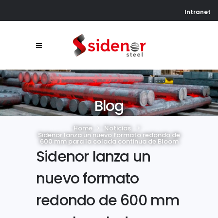
Intranet
Blog
Home
>
Noticias
>
Sidenor lanza un nuevo formato redondo de
600 mm para la colada continua de Bloom
Sidenor lanza un
nuevo formato
redondo de 600 mm