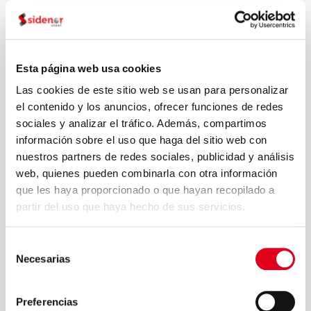
Esta página web usa cookies
Las cookies de este sitio web se usan para personalizar
el contenido y los anuncios, ofrecer funciones de redes
sociales y analizar el tráfico. Además, compartimos
información sobre el uso que haga del sitio web con
nuestros partners de redes sociales, publicidad y análisis
Sidenor pone en valor
web, quienes pueden combinarla con otra información
su apuesta por la
que les haya proporcionado o que hayan recopilado a
investigación y la
partir del uso que haya hecho de sus servicios.
innovación en el Libro
de Implantación de
Selección
Necesarias
de
PLATEA
consentimiento
Sidenor ha contribuido a la
Preferencias
elaboración del Libro de