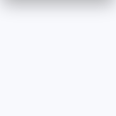
Sidenor refuerza su
compromiso con la
sostenibilidad con la
adquisición de Eplus
La compañía siderúrgica ha
adquirido la empresa
catalana especializada en la
gestión y valorización de
residuos, reafirmando su
compromiso con la
sostenibilidad y la economía
circular Sidenor ha anunciado