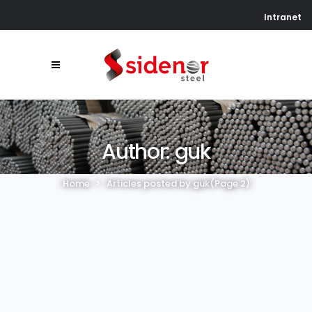
Intranet
Author: guk
Home
>
Articles posted by guk
(Page 2)