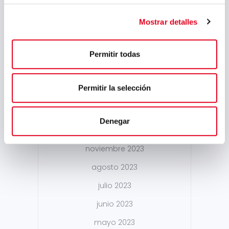
septiembre 2024
agosto 2024
Mostrar detalles
julio 2024
Permitir todas
mayo 2024
abril 2024
Permitir la selección
marzo 2024
febrero 2024
Denegar
enero 2024
noviembre 2023
agosto 2023
julio 2023
junio 2023
mayo 2023