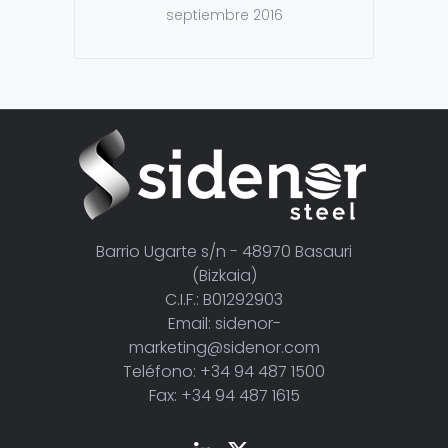
septiembre 2016
Barrio Ugarte s/n - 48970 Basauri
(Bizkaia)
C.I.F.: B01292903
Email: sidenor-
marketing@sidenor.com
Teléfono: +34 94 487 1500
Fax: +34 94 487 1615