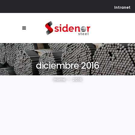
Intranet
diciembre 2016
Home
>
2016
La mayoría de los
sindicatos aprueban el
Plan de Adaptación
Laboral de Sidenor
Los sindicatos mayoritarios