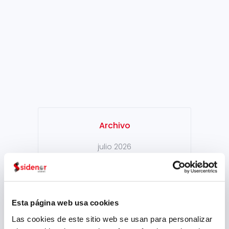
Proceso para el Desarrollo
Sostenible, Sidenor ha sido
reconocida por su iniciativa
innovadora al desarrollar un
ambicios proyecto que
permite optimizar la
reutilización de los...
Archivo
julio 2026
mayo 2026
marzo 2026
enero 2026
Esta página web usa cookies
Las cookies de este sitio web se usan para personalizar
diciembre 2025