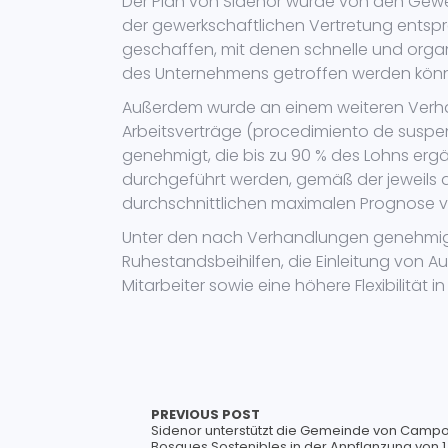
Der Plan von Sidenor wurde von den Gewe
der gewerkschaftlichen Vertretung entsp
geschaffen, mit denen schnelle und orga
des Unternehmens getroffen werden kön
Außerdem wurde an einem weiteren Verha
Arbeitsverträge (procedimiento de suspens
genehmigt, die bis zu 90 % des Lohns ergän
durchgeführt werden, gemäß der jeweils ak
durchschnittlichen maximalen Prognose v
Unter den nach Verhandlungen genehmig
Ruhestandsbeihilfen, die Einleitung von 
Mitarbeiter sowie eine höhere Flexibilität
PREVIOUS POST
Sidenor unterstützt die Gemeinde von Camp
Bosques Sostenibles in der Anpflanzung von 