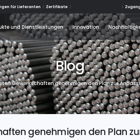
Zugang
gen für Lieferanten
Zertifikate
ukte und Dienstleistungen
Innovation
Nachhaltigke
ukte und Dienstleistungen
Innovation
Nachhaltigke
Blog
sten Gewerkschaften genehmigen den Plan zur Anpassu
haften genehmigen den Plan zu