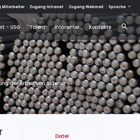
Sprache
 Mitarbeiter
Zugang Intranet
Zugang Webmail
it – USG
Talent
Infocenter
Kontakte
it – USG
Talent
Infocenter
Kontakte
ng der Arbeit von Sidenor
r
Datei