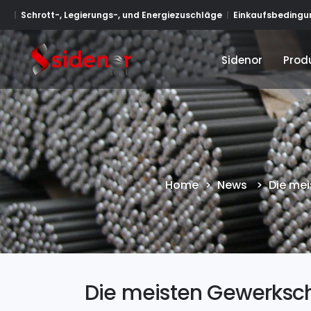
Schrott-, Legierungs-, und Energiezuschläge
Einkaufsbedingun
Sidenor
Prod
Sidenor
Prod
Home
>
News
>
Die mei
Die meisten Gewerksc