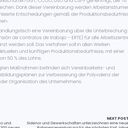
rkschaften UGT, CCOO, USO und CSI-F genehmigt, die 76
rechen. Dank dieser Vereinbarung werden Arbeitsinstrume
nisierte Entscheidungen gemäß der Produktionsbedürfnis
nen.
ndlungstisch eine Vereinbarung über die Unterbrechung
ión de contratos de trabajo – ERTE) für alle Arbeitszentr
zt werden soll. Das Verfahren soll in allen Werken
tuellen und künftigen Produktionsbedürfnisse, mit einer
on 50 % des Lohns.
ten Maßnahmen befinden sich Vereinbarkeits- und
Ausbildungsplänen zur Verbesserung der Polyvalenz der
 in der Organisation des Unternehmens.
NEXT POS
oo und
Sidenor und Gewerkschaften unterzeichnen eine neu
1.300 neuen
Rahmenvereinbarung für die nächsten fünf Jahr