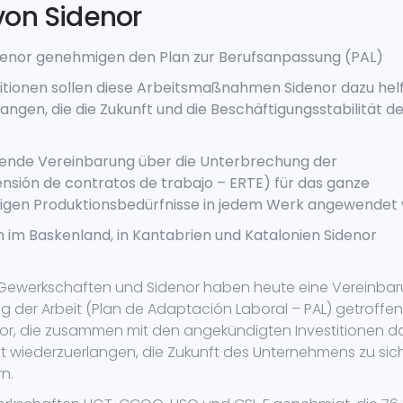
von Sidenor
denor genehmigen den Plan zur Berufsanpassung (PAL)
tionen sollen diese Arbeitsmaßnahmen Sidenor dazu helf
ngen, die die Zukunft und die Beschäftigungsstabilität d
tende Vereinbarung über die Unterbrechung der
nsión de contratos de trabajo – ERTE) für das ganze
iligen Produktionsbedürfnisse in jedem Werk angewendet 
 im Baskenland, in Kantabrien und Katalonien Sidenor
Gewerkschaften und Sidenor haben heute eine Vereinba
der Arbeit (Plan de Adaptación Laboral – PAL) getroffen
 vor, die zusammen mit den angekündigten Investitionen d
it wiederzuerlangen, die Zukunft des Unternehmens zu sic
n.