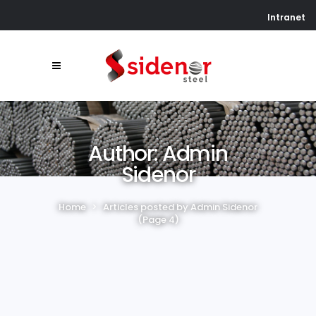
Intranet
Author: Admin
Sidenor
Home
>
Articles posted by Admin Sidenor
(Page 4)