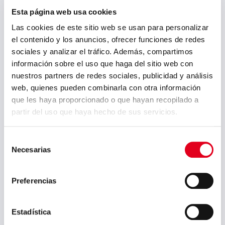
neue Messparameter
Esta página web usa cookies
eingeführt, die darauf zielen,
die Einstellung von
Las cookies de este sitio web se usan para personalizar
thermischen Prozessen sowie
el contenido y los anuncios, ofrecer funciones de redes
eine verstärkte Kontrolle der
sociales y analizar el tráfico. Además, compartimos
Betriebsverfahren möglichst zu
información sobre el uso que haga del sitio web con
vereinfachen. Aus...
nuestros partners de redes sociales, publicidad y análisis
web, quienes pueden combinarla con otra información
que les haya proporcionado o que hayan recopilado a
partir del uso que haya hecho de sus servicios.
Selección
Necesarias
de
consentimiento
Preferencias
Für das dritte Jahr in
Estadística
folge Wird Sidenor dazu