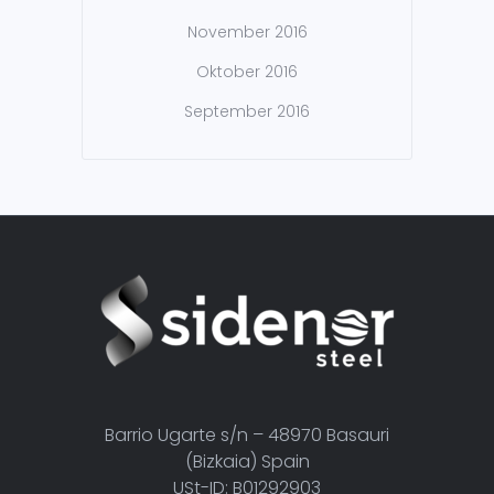
November 2016
Oktober 2016
September 2016
Barrio Ugarte s/n – 48970 Basauri
(Bizkaia) Spain
USt-ID: B01292903