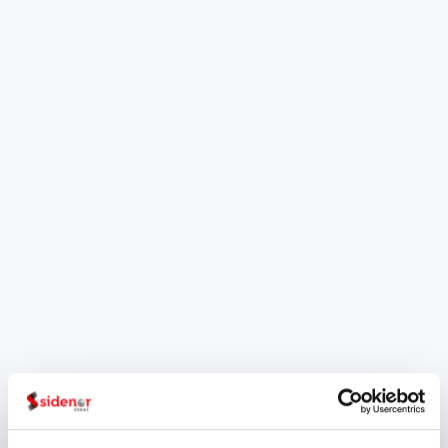
Sidenor setzt weiterhin
auf die
Kreislaufwirtschaft mit
Hilfe des Programms für
Öko‑innovation und
Ökodesign von Ihobe
Im Rahmen seines
Engagements für die
Kreislaufwirtschaft betreibt
Sidenor verschiedene Projekte
zur Verbesserung der Qualität
des von ihm hergestellten
Stahls, wobei zur gleichen Zeit
der Energie- und
Rohstoffverbrauch vermindert
wird. In diese Projekte werden