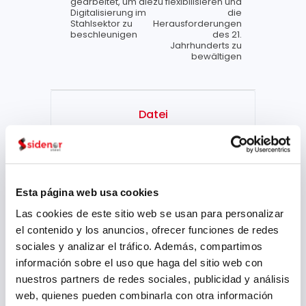
gearbeitet, um die
zu flexibilisieren und
Digitalisierung im
die
Stahlsektor zu
Herausforderungen
beschleunigen
des 21.
Jahrhunderts zu
bewältigen
Datei
Juli 2026
Mai 2026
März 2026
Esta página web usa cookies
Las cookies de este sitio web se usan para personalizar
Januar 2026
el contenido y los anuncios, ofrecer funciones de redes
Dezember 2025
sociales y analizar el tráfico. Además, compartimos
información sobre el uso que haga del sitio web con
Oktober 2025
nuestros partners de redes sociales, publicidad y análisis
September 2025
web, quienes pueden combinarla con otra información