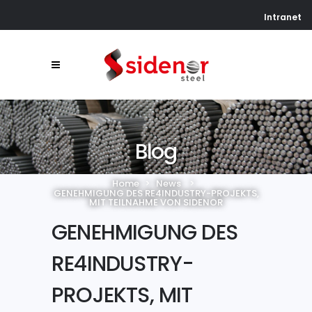
Intranet
Blog
Home
>
News
>
GENEHMIGUNG DES RE4INDUSTRY-PROJEKTS,
MIT TEILNAHME VON SIDENOR
GENEHMIGUNG DES
RE4INDUSTRY-
PROJEKTS, MIT