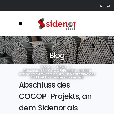
Intranet
Blog
Home
>
News
>
Abschluss des COCOP-Projekts, an dem
Sidenor als Anwendungsfall in Vertretung des
Stahlsektors teilgenommen hat
Abschluss des
COCOP-Projekts, an
dem Sidenor als