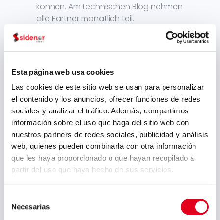
können. Am technischen Blog nehmen
alle Partner monatlich teil.
PREVIOUS POST
NEXT POST
Esta página web usa cookies
Sidenor setzt
Der nicht-
weiterhin auf die
finanzielle Bericht
Las cookies de este sitio web se usan para personalizar
Kreislaufwirtschaft
für 2019 steht
mit Hilfe des
schon auf unserer
el contenido y los anuncios, ofrecer funciones de redes
Programms für
Website zur
sociales y analizar el tráfico. Además, compartimos
Öko‑innovation
Verfügung
und Ökodesign
información sobre el uso que haga del sitio web con
von Ihobe
nuestros partners de redes sociales, publicidad y análisis
web, quienes pueden combinarla con otra información
que les haya proporcionado o que hayan recopilado a
Datei
partir del uso que haya hecho de sus servicios.
Juli 2026
Selección
Necesarias
Mai 2026
de