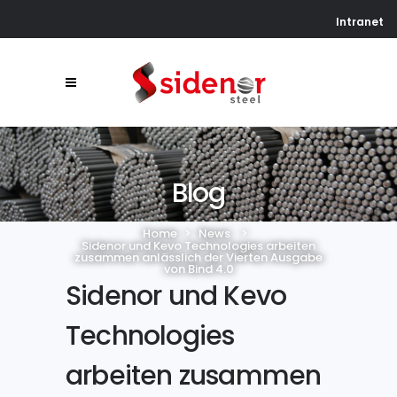
Intranet
Blog
Home
>
News
>
Sidenor und Kevo Technologies arbeiten
zusammen anlässlich der Vierten Ausgabe
von Bind 4.0
Sidenor und Kevo
Technologies
arbeiten zusammen