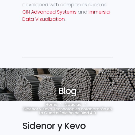
developed with companies such as
CIN Advanced Systems
and
Immersia
Data Visualization
.
Blog
Home
>
Noticias
>
Sidenor y Kevo Technologies colaborarán en
la Cuarta Edición de Bind 4.0
Sidenor y Kevo