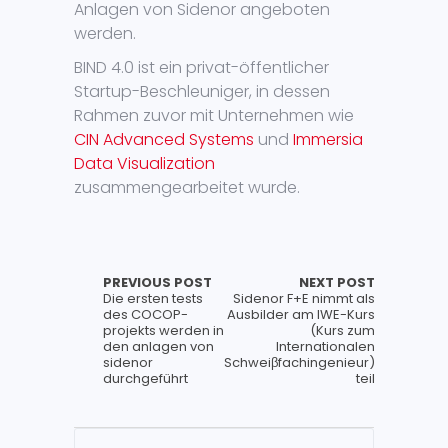
Anlagen von Sidenor angeboten
werden.
BIND 4.0 ist ein privat-öffentlicher
Startup-Beschleuniger, in dessen
Rahmen zuvor mit Unternehmen wie
CIN Advanced Systems
und
Immersia
Data Visualization
zusammengearbeitet wurde.
PREVIOUS POST
NEXT POST
Die ersten tests
Sidenor F+E nimmt als
des COCOP-
Ausbilder am IWE-Kurs
projekts werden in
(Kurs zum
den anlagen von
Internationalen
sidenor
Schweiβfachingenieur)
durchgeführt
teil