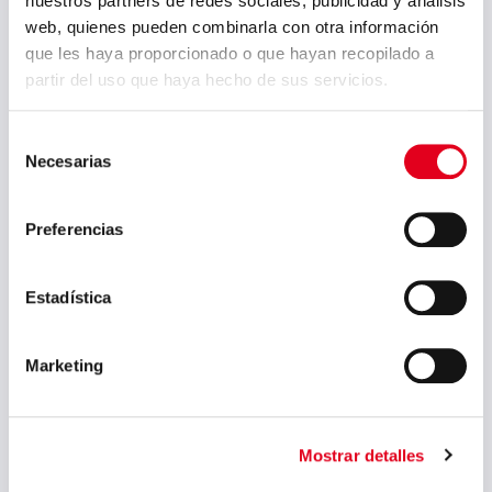
nuestros partners de redes sociales, publicidad y análisis
November 2018
web, quienes pueden combinarla con otra información
Oktober 2018
que les haya proporcionado o que hayan recopilado a
partir del uso que haya hecho de sus servicios.
September 2018
Juli 2018
Selección
Necesarias
de
Juni 2018
consentimiento
Mai 2018
Preferencias
April 2018
März 2018
Estadística
Februar 2018
Marketing
Januar 2018
Dezember 2017
November 2017
Mostrar detalles
Oktober 2017