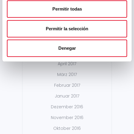
Permitir todas
September 2017
August 2017
Permitir la selección
Juli 2017
Juni 2017
Denegar
Mai 2017
April 2017
März 2017
Februar 2017
Januar 2017
Dezember 2016
November 2016
Oktober 2016