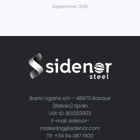
September 2016
Barrio Ugarte s/n – 48970 Basauri
(Bizkaia) Spain
USt-ID: B01292903
E-mail: sidenor-
marketing@sidenor.com
Tlf: +34 94 487 1500