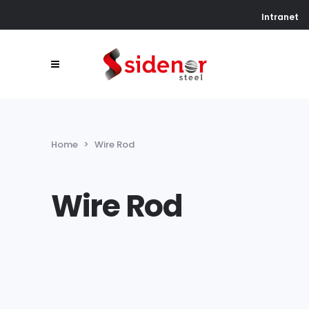
Intranet
Home
>
Wire Rod
Wire Rod