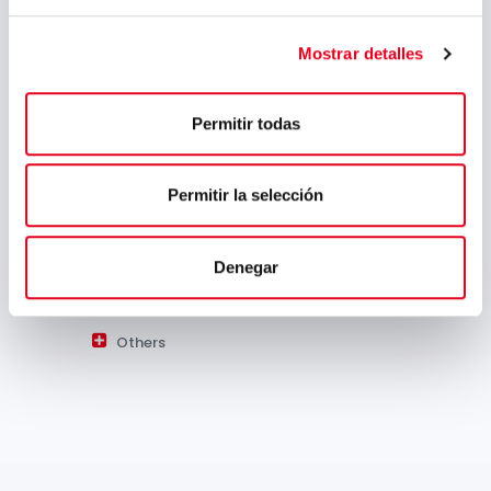
Sidenor R&D Brochure (English)
Mostrar detalles
Sectors:
Permitir todas
Automotive
Permitir la selección
Industrial Vehicle
Capital Goods
Denegar
Energy
Others