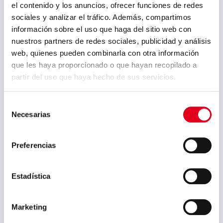
el contenido y los anuncios, ofrecer funciones de redes
Surface:
sociales y analizar el tráfico. Además, compartimos
Rolled.
información sobre el uso que haga del sitio web con
Delivery condition:
nuestros partners de redes sociales, publicidad y análisis
Without thermal treatment
web, quienes pueden combinarla con otra información
Stress relieving
Annealing (sub critical, spheroidizing)
que les haya proporcionado o que hayan recopilado a
Normalizing
partir del uso que haya hecho de sus servicios.
Quenching and tempering
Isothermal
Selección
Necesarias
de
Brochures and manuals:
consentimiento
Preferencias
Sidenor Special Steels Brochure
(English)
Estadística
Sidenor Special Steels Brochure
(Spanish)
Sidenor Bright Steels Brochure
(Spanish)
Marketing
Sidenor Bright Steels Brochure (English)