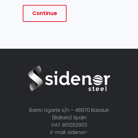
Continue
Barrio Ugarte s/n – 48970 Basauri
(Bizkaia) Spain
VAT: B01292903
E-mail: sidenor-