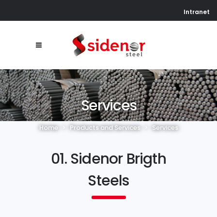
Intranet
Services
Home
>
Products and Services
>
Services
01. Sidenor Brigth
Steels