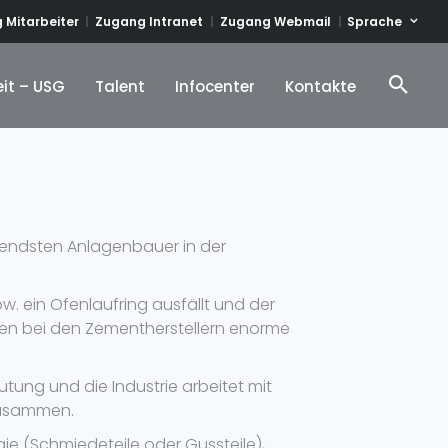
Sprache
 Mitarbeiter
Zugang Intranet
Zugang Webmail
it – USG
Talent
Infocenter
Kontakte
it – USG
Talent
Infocenter
Kontakte
utendsten Anlagenbauer in der
w. ein Ofenlaufring ausfällt und der
en bei den Zementherstellern enorme
tung und die Industrie arbeitet mit
zusammen.
ie (Schmiedeteile oder Gussteile),