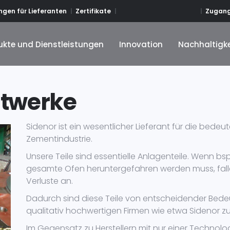
Zugang
gen für Lieferanten
Zertifikate
ukte und Dienstleistungen
Innovation
Nachhaltigke
ukte und Dienstleistungen
Innovation
Nachhaltigke
ntwerke
Sidenor ist ein wesentlicher Lieferant für die bede
Zementindustrie.
Unsere Teile sind essentielle Anlagenteile. Wenn bsp
gesamte Ofen heruntergefahren werden muss, fall
Verluste an.
Dadurch sind diese Teile von entscheidender Bedeu
qualitativ hochwertigen Firmen wie etwa Sidenor 
Im Gegensatz zu Herstellern mit nur einer Technolog