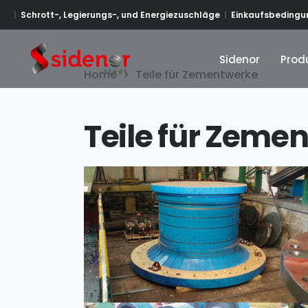
Schrott-, Legierungs-, und Energiezuschläge
Einkaufsbedingun
Sidenor
Prod
Sidenor
Prod
Home
>
Teile für Zementwerke
Teile für Zeme