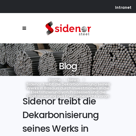
Intranet
Blog
Home
>
News
>
Sidenor treibt die Dekarbonisierung seines
Werks in Basauri durch Investitionen in die
Elektrifizierung von Prozessen und die
Digitalisierung des Energiebereichs voran
Sidenor treibt die
Dekarbonisierung
seines Werks in