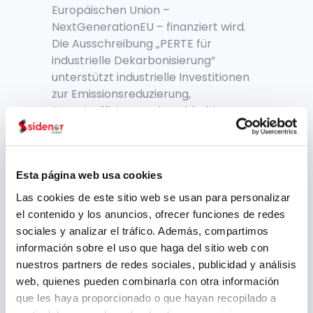
Europäischen Union –
NextGenerationEU – finanziert wird.
Die Ausschreibung „PERTE für
industrielle Dekarbonisierung“
unterstützt industrielle Investitionen
zur Emissionsreduzierung,
Energieeffizienz und nachhaltigen
Transformation energieintensiver
Sektoren.
Esta página web usa cookies
AKTENZEICHEN:
DI1-010000-2024-45
Las cookies de este sitio web se usan para personalizar
BEGÜNSTIGTER:
SIDENOR ACEROS
el contenido y los anuncios, ofrecer funciones de redes
ESPECIALES, S.L.
sociales y analizar el tráfico. Además, compartimos
información sobre el uso que haga del sitio web con
PROJEKTTITEL:
nuestros partners de redes sociales, publicidad y análisis
Dekarbonisierungsplan im Basauri-
web, quienes pueden combinarla con otra información
Werk
que les haya proporcionado o que hayan recopilado a