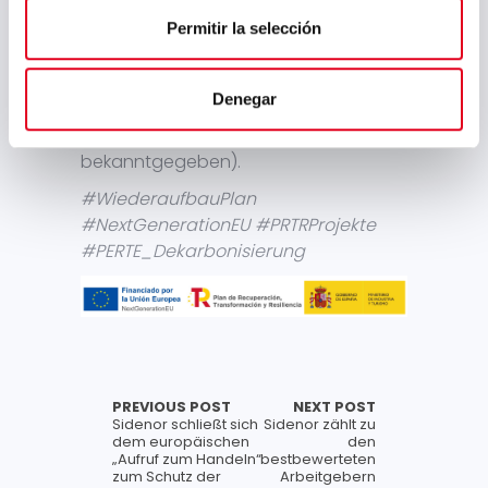
Zuschüsse durch eine
Permitir la selección
Vorankündigung der Ausschreibung
für 2024 (in der Nationalen
Subventionsdatenbank (Kennung):
Denegar
735612 veröffentlicht und im Amtsblatt
Nr. 310 vom 28. Dezember 2023
bekanntgegeben).
#WiederaufbauPlan
#NextGenerationEU #PRTRProjekte
#PERTE_Dekarbonisierung
PREVIOUS POST
NEXT POST
Sidenor schließt sich
Sidenor zählt zu
dem europäischen
den
„Aufruf zum Handeln“
bestbewerteten
zum Schutz der
Arbeitgebern