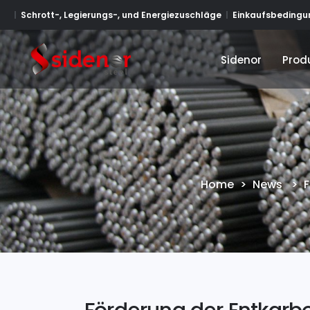
Schrott-, Legierungs-, und Energiezuschläge
Einkaufsbedingun
Sidenor
Prod
Sidenor
Prod
Home
>
News
>
F