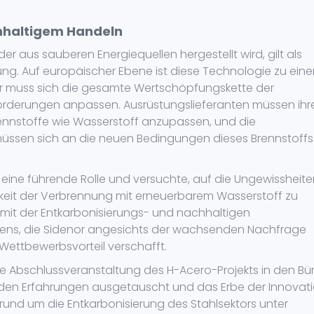
chhaltigem Handeln
r aus sauberen Energiequellen hergestellt wird, gilt als
ung. Auf europäischer Ebene ist diese Technologie zu eine
er muss sich die gesamte Wertschöpfungskette der
rderungen anpassen. Ausrüstungslieferanten müssen ihr
nnstoffe wie Wasserstoff anzupassen, und die
üssen sich an die neuen Bedingungen dieses Brennstoffs
r eine führende Rolle und versuchte, auf die Ungewissheit
barkeit der Verbrennung mit erneuerbarem Wasserstoff zu
ng mit der Entkarbonisierungs- und nachhaltigen
mens, die Sidenor angesichts der wachsenden Nachfrage
Wettbewerbsvorteil verschafft.
ie Abschlussveranstaltung des H-Acero-Projekts in den Bü
urden Erfahrungen ausgetauscht und das Erbe der Innovat
und um die Entkarbonisierung des Stahlsektors unter