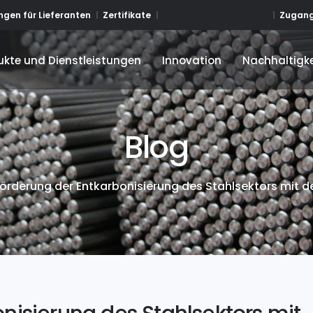
Zugang
gen für Lieferanten
Zertifikate
ukte und Dienstleistungen
Innovation
Nachhaltigke
ukte und Dienstleistungen
Innovation
Nachhaltigke
Blog
örderung der Entkarbonisierung des Stahlsektors mit 