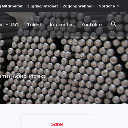
Sprache
 Mitarbeiter
Zugang Intranet
Zugang Webmail
it – USG
Talent
Infocenter
Kontakte
it – USG
Talent
Infocenter
Kontakte
dem H-Acero-Projekt
Datei