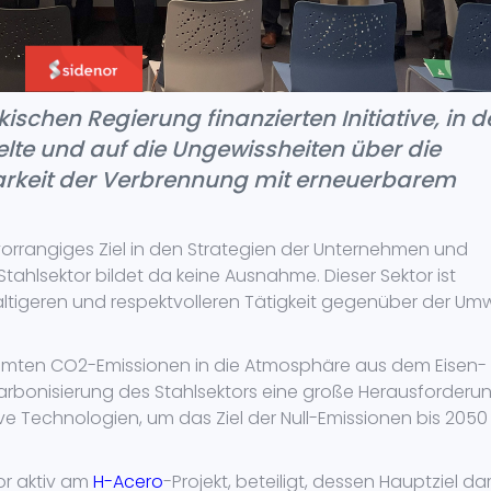
ischen Regierung finanzierten Initiative, in d
elte und auf die Ungewissheiten über die
hbarkeit der Verbrennung mit erneuerbarem
 vorrangiges Ziel in den Strategien der Unternehmen und
Stahlsektor bildet da keine Ausnahme. Dieser Sektor ist
ltigeren und respektvolleren Tätigkeit gegenüber der Umw
samten CO2-Emissionen in die Atmosphäre aus dem Eisen-
karbonisierung des Stahlsektors eine große Herausforderu
ive Technologien, um das Ziel der Null-Emissionen bis 2050
r aktiv am
H-Acero
-Projekt, beteiligt, dessen Hauptziel dar