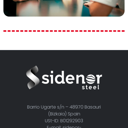
Barrio Ugarte s/n – 48970 Basauri
(Bizkaia) Spain
USt-ID: B01292903
E-mail: sidenor-