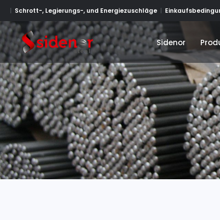
Schrott-, Legierungs-, und Energiezuschläge
Einkaufsbedingun
Sidenor
Prod
Sidenor
Prod