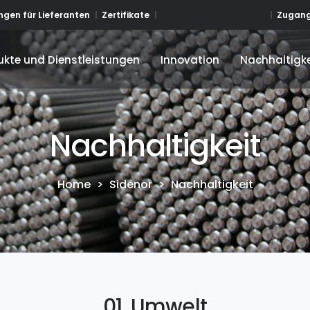
Zugang
gen für Lieferanten
Zertifikate
ukte und Dienstleistungen
Innovation
Nachhaltigke
ukte und Dienstleistungen
Innovation
Nachhaltigke
Nachhaltigkeit
Home
>
Sidenor
>
Nachhaltigkeit
01. Umwelt