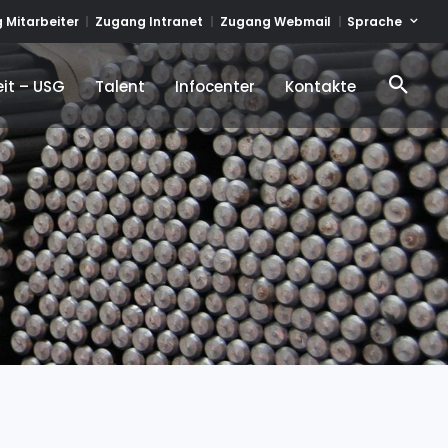
Sprache
 Mitarbeiter
Zugang Intranet
Zugang Webmail
it – USG
Talent
Infocenter
Kontakte
it – USG
Talent
Infocenter
Kontakte