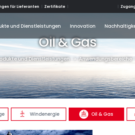
Zugang
gen für Lieferanten
Zertifikate
ukte und Dienstleistungen
Innovation
Nachhaltigke
ukte und Dienstleistungen
Innovation
Nachhaltigke
Oil & Gas
rodukte und Dienstleistungen
>
Anwendungsbereiche
ge
Windenergie
Oil & Gas