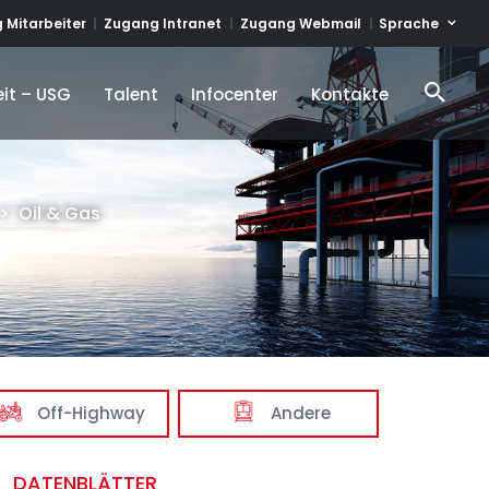
Sprache
 Mitarbeiter
Zugang Intranet
Zugang Webmail
it – USG
Talent
Infocenter
Kontakte
it – USG
Talent
Infocenter
Kontakte
>
Oil & Gas
Off-Highway
Andere
DATENBLÄTTER