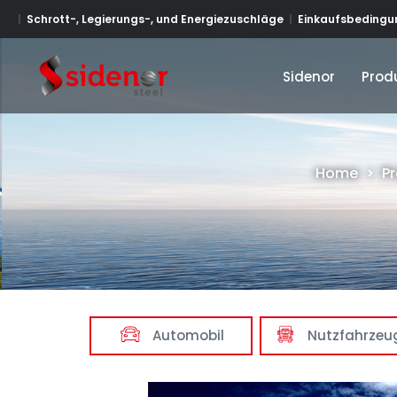
Schrott-, Legierungs-, und Energiezuschläge
Einkaufsbedingun
Sidenor
Prod
Sidenor
Prod
Home
>
P
Automobil
Nutzfahrzeu