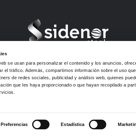
ies
Barrio Ugarte s/n – 48970 Basauri (Bizkaia) Spain
web se usan para personalizar el contenido y los anuncios, ofrec
USt-ID: B01292903
ar el tráfico. Además, compartimos información sobre el uso que
E-mail: sidenor-marketing@sidenor.com
tners de redes sociales, publicidad y análisis web, quienes pue
Tlf: +34 94 487 1500
ación que les haya proporcionado o que hayan recopilado a parti
Fax: +34 94 487 1615
vicios.
her Hinweis
–
Datenschutzpolitik
–
Datenschutz
–
Cookie-R
Preferencias
Estadística
Marketi