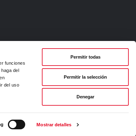
Permitir todas
er funciones
 haga del
Permitir la selección
den
r del uso
Denegar
ichtlinie
ng
Mostrar detalles