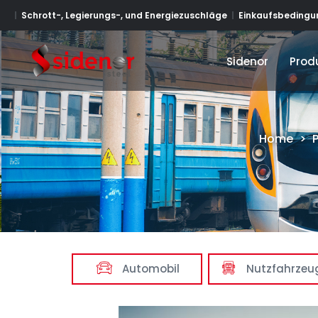
Schrott-, Legierungs-, und Energiezuschläge
Einkaufsbedingun
Sidenor
Prod
Sidenor
Prod
Home
>
Automobil
Nutzfahrzeu