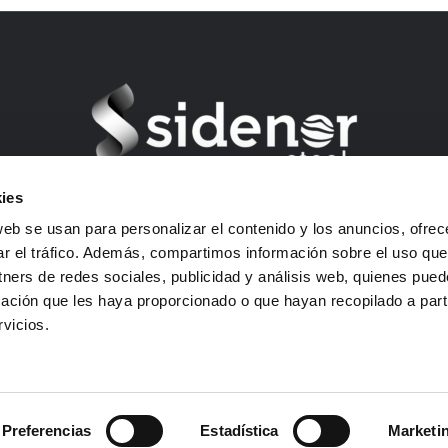
ies
Barrio Ugarte s/n – 48970 Basauri (Bizkaia) Spain
web se usan para personalizar el contenido y los anuncios, ofrec
USt-ID: B01292903
ar el tráfico. Además, compartimos información sobre el uso que
E-mail: sidenor-marketing@sidenor.com
tners de redes sociales, publicidad y análisis web, quienes pue
Tlf: +34 94 487 1500
ación que les haya proporcionado o que hayan recopilado a parti
Fax: +34 94 487 1615
vicios.
her Hinweis
–
Datenschutzpolitik
–
Datenschutz
–
Cookie-R
Preferencias
Estadística
Marketi