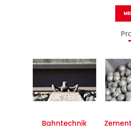
Unsere hochwertigen Stähle werden in zahl
ME
– Eisenbahn
– Zement und Bergbau
Pr
– Ausrüstungsgüter
– Zivilbau
– handbetätigte Werkzeuge
– usw
Die Innovation fördert unsere kontinuierliche
Vorreiter gemacht, was unsere Produkte und D
dazu geholfen, effizienter, wettbewerbsfähig
Bahntechnik
Zement