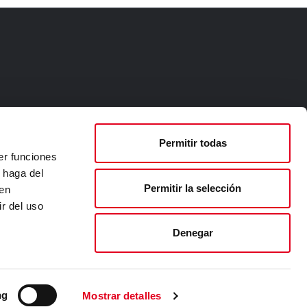
Permitir todas
er funciones
 haga del
Permitir la selección
den
r del uso
Denegar
ichtlinie
ng
Mostrar detalles