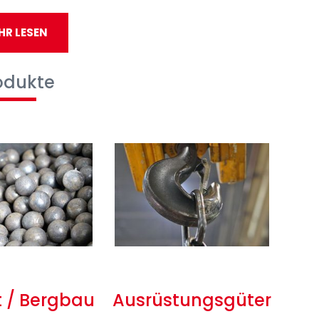
reichen Anwendungsbereichen verwendet:
HR LESEN
odukte
 Verbesserung und hat uns nicht nur zu einem
ienstleistungen betrifft, sondern hat uns auch
er, sicherer und umweltschonender zu werden.
 / Bergbau
Ausrüstungsgüter