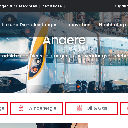
Zugang
gen für Lieferanten
Zertifikate
ukte und Dienstleistungen
Innovation
Nachhaltigke
ukte und Dienstleistungen
Innovation
Nachhaltigke
Andere
Produkte und Dienstleistungen
>
Anwendungsbereiche
ge
Windenergie
Oil & Gas