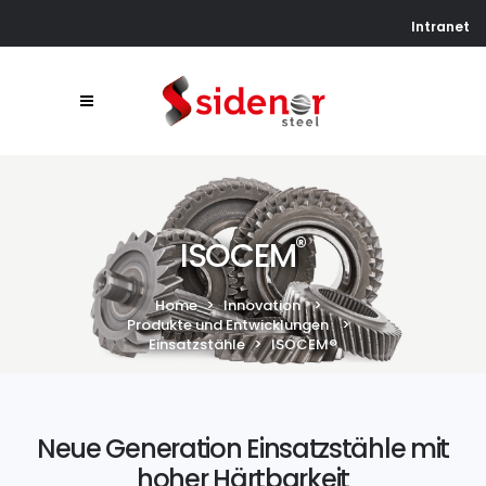
Intranet
®
ISOCEM
Home
>
Innovation
>
Produkte und Entwicklungen
>
Einsatzstähle
>
ISOCEM®
Neue Generation Einsatzstähle mit
hoher Härtbarkeit