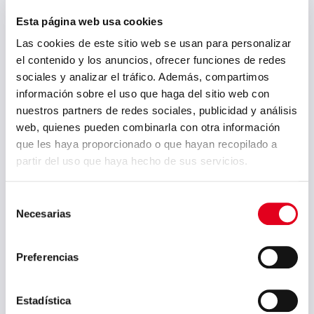
Esta página web usa cookies
Branche (*)
Las cookies de este sitio web se usan para personalizar
el contenido y los anuncios, ofrecer funciones de redes
sociales y analizar el tráfico. Además, compartimos
información sobre el uso que haga del sitio web con
Email Adresse (*)
nuestros partners de redes sociales, publicidad y análisis
web, quienes pueden combinarla con otra información
que les haya proporcionado o que hayan recopilado a
partir del uso que haya hecho de sus servicios.
Land (*)
Selección
Necesarias
de
consentimiento
Preferencias
Kommentare
Estadística