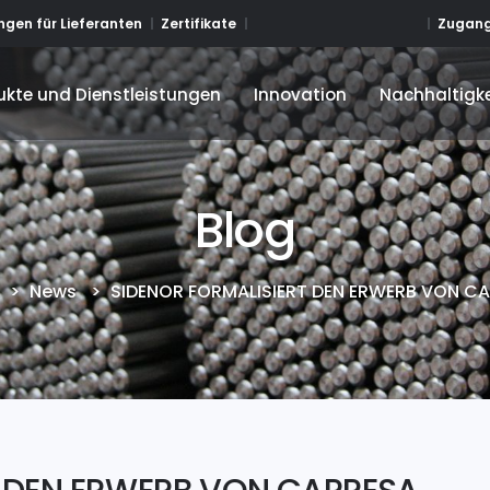
Zugang
gen für Lieferanten
Zertifikate
ukte und Dienstleistungen
Innovation
Nachhaltigke
ukte und Dienstleistungen
Innovation
Nachhaltigke
Blog
>
News
>
SIDENOR FORMALISIERT DEN ERWERB VON C