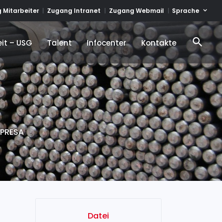
Sprache
 Mitarbeiter
Zugang Intranet
Zugang Webmail
it – USG
Talent
Infocenter
Kontakte
it – USG
Talent
Infocenter
Kontakte
APRESA
Datei