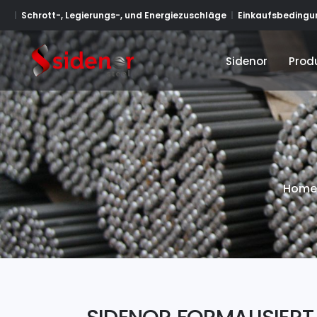
Schrott-, Legierungs-, und Energiezuschläge
Einkaufsbedingun
Sidenor
Prod
Sidenor
Prod
Home