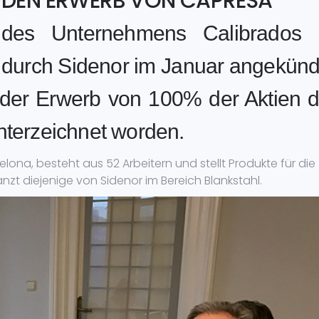
T DEN ERWERB VON CAPRESA
des Unternehmens Calibrados 
) durch Sidenor im Januar angekünd
 der Erwerb von 100% der Aktien 
nterzeichnet worden.
elona, besteht aus 52 Arbeitern und stellt Produkte für die
änzt diejenige von Sidenor im Bereich Blankstahl.