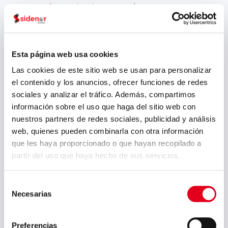
verbesserten transversalen
Eigenschaften und höher Festigkeit,
was den CO2-Fussabdruck vermindert
und sich auch auf den Kunden
auswirkt, da die Dienstleistung
Esta página web usa cookies
verbessert wird.
Las cookies de este sitio web se usan para personalizar
el contenido y los anuncios, ofrecer funciones de redes
sociales y analizar el tráfico. Además, compartimos
información sobre el uso que haga del sitio web con
PREVIOUS POST
NEXT POST
nuestros partners de redes sociales, publicidad y análisis
Sidenor wird am
Der
web, quienes pueden combinarla con otra información
Cognitwin-projekt
nichtfinanzielle
teilnehmen
bericht von
que les haya proporcionado o que hayan recopilado a
Sidenor ist Schon
partir del uso que haya hecho de sus servicios.
verfügbar
Selección
Necesarias
de
Datei
consentimiento
Juli 2026
Preferencias