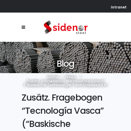
Intranet
Blog
Home
>
News
>
Zusätz. Fragebogen “Tecnología Vasca”
(“Baskische Technologie”) von Empresa XXI
Zusätz. Fragebogen
“Tecnología Vasca”
(“Baskische