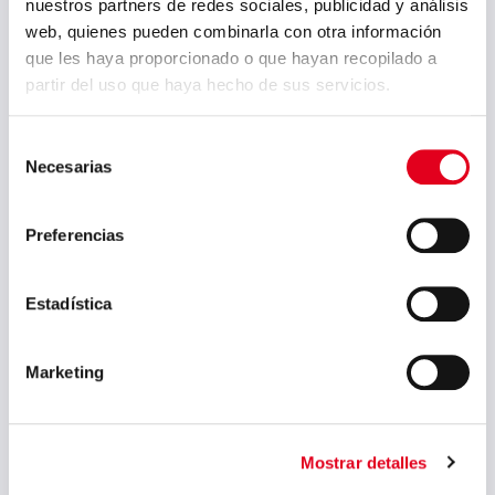
nuestros partners de redes sociales, publicidad y análisis
Oktober 2025
web, quienes pueden combinarla con otra información
que les haya proporcionado o que hayan recopilado a
September 2025
partir del uso que haya hecho de sus servicios.
Juli 2025
Selección
Juni 2025
Necesarias
de
Mai 2025
consentimiento
April 2025
Preferencias
März 2025
Estadística
Februar 2025
September 2024
Marketing
August 2024
Juli 2024
Mostrar detalles
Mai 2024