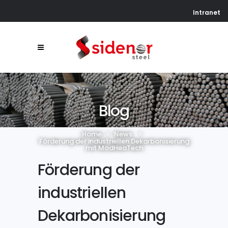
Intranet
Blog
Home
>
News
>
Förderung der industriellen Dekarbonisierung
mit ModHeaTech
Förderung der
industriellen
Dekarbonisierung