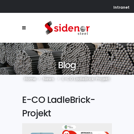
Intranet
Blog
Home
>
News
>
E-CO LadleBrick-Projekt
E-CO LadleBrick-
Projekt