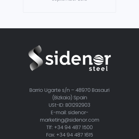
Barrio Ugarte s/n – 48970 Basauri
(Bizkaia) Spain
USt-ID: B01292903
E-mail: sidenor-
marketing@sidenor.com
Tlf: +34 94 487 1500
Fax: +34 94 487 1615