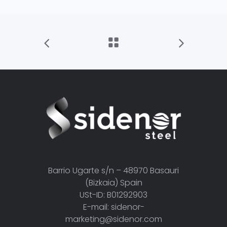
Barrio Ugarte s/n – 48970 Basauri
(Bizkaia) Spain
USt-ID: B01292903
E-mail: sidenor-
marketing@sidenor.com