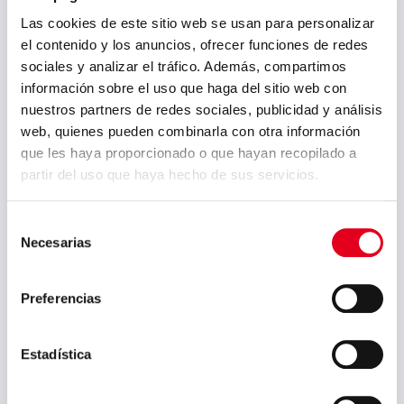
geeignet, die Aushärtung ist jedoch
stärker als bei unlegierten Stählen.
Las cookies de este sitio web se usan para personalizar
Zunder, der sich bei der
el contenido y los anuncios, ofrecer funciones de redes
Warmumformung, Wärmebehandlung
sociales y analizar el tráfico. Además, compartimos
oder beim Schweißen bildet, verringert
información sobre el uso que haga del sitio web con
die Korrosionsbeständigkeit und sollte
nuestros partners de redes sociales, publicidad y análisis
durch Beizen oder mechanische
web, quienes pueden combinarla con otra información
Bearbeitung entfernt werden. Der
que les haya proporcionado o que hayan recopilado a
Werkstoff kann im lösungsgeglühten
partir del uso que haya hecho de sus servicios.
Zustand LEICHT magnetisch sein, der
Magnetismus wird bei steigender
Selección
Kaltumformung erhöht.
Necesarias
de
consentimiento
Preferencias
Kataloge:
Estadística