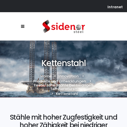
Intranet
Kettenstahl
Home
>
Innovation
>
Produkte und Entwicklungen
>
Feste/zähe Stähle bei niedrigen
Temperaturen
>
Kettenstahl
Stähle mit hoher Zugfestigkeit und
hoher Zähigkeit bei niedriger