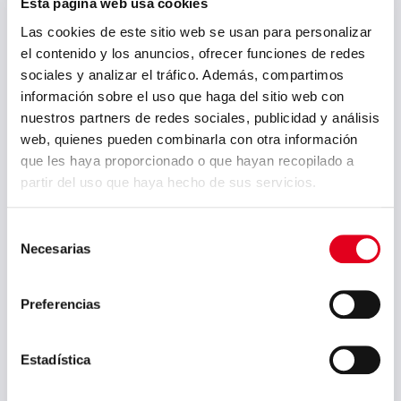
Esta página web usa cookies
Las cookies de este sitio web se usan para personalizar
Email Adresse (*)
el contenido y los anuncios, ofrecer funciones de redes
sociales y analizar el tráfico. Además, compartimos
información sobre el uso que haga del sitio web con
nuestros partners de redes sociales, publicidad y análisis
web, quienes pueden combinarla con otra información
Land (*)
que les haya proporcionado o que hayan recopilado a
partir del uso que haya hecho de sus servicios.
Selección
Necesarias
de
Kommentare
consentimiento
Preferencias
Estadística