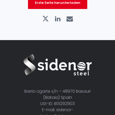
Erste Seite herunterladen
Barrio Ugarte s/n – 48970 Basauri
(Bizkaia) Spain
USt-ID: B01292903
E-mail: sidenor-