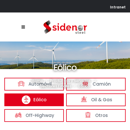
Intranet
Eólico
Home
>
Productos y servicios
>
Automóvil
Camión
Sectores Finales
>
Eólico
Eólico
Oil & Gas
Off-Highway
Otros