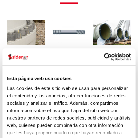
existentes a nuevos procesos y tecnologías y en la
mejora de los procesos tanto internos como de
nuestros clientes.
Sidenor es un proveedor líder de soluciones para la
energía eólica para clientes. Sidenor tiene una amplia
gama de productos de acero de alto rendimiento:
Bridas
Pernos
Tornillería Torre
barras de acero templado y revenido, ya sean
Cimentación
laminadas en caliente o torneadas, llantones eólicos y
blooms rectangulares y redondos.
Esta página web usa cookies
Piezas fabricadas por Sidenor para este sector:
Las cookies de este sitio web se usan para personalizar
– Bridas
: Sidenor fabrica llantones eólicos que tienen
el contenido y los anuncios, ofrecer funciones de redes
como destino la fabricación de bridas eólicas.
sociales y analizar el tráfico. Además, compartimos
información sobre el uso que haga del sitio web con
– Tornillería
: Sidenor fabrica aceros de temple y
Multiplicadora
nuestros partners de redes sociales, publicidad y análisis
revenido de alta resistencia y alta tenacidad en
web, quienes pueden combinarla con otra información
condiciones extremas. Aplicaciones:
que les haya proporcionado o que hayan recopilado a