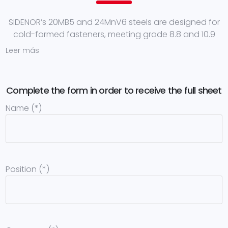
SIDENOR’s 20MB5 and 24MnV6 steels are designed for
cold-formed fasteners, meeting grade 8.8 and 10.9
requirements and with strengths up to 1000 MPa.
Leer más
Thanks to their controlled cooling process, they do
not require quenching or tempering, thus enabling
production cost savings of up to 15%.
Complete the form in order to receive the full sheet
Name (*)
Position (*)