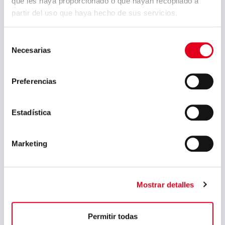
que les haya proporcionado o que hayan recopilado a
partir del uso que haya hecho de sus servicios.
Comments
Selección
Necesarias
de
consentimiento
Preferencias
Estadística
I have read and accept the
privacy policy
Marketing
Mostrar detalles
« Go back to Steels for forging
Permitir todas