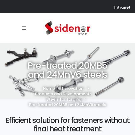
Intranet
Pre-treated 20MB5
and 24MnV6 steels
Home
>
Innovation
>
Products and Developments
>
Steels for forging
>
Pre-treated 20MB5 and 24MnV6 steels
Efficient solution for fasteners without
final heat treatment