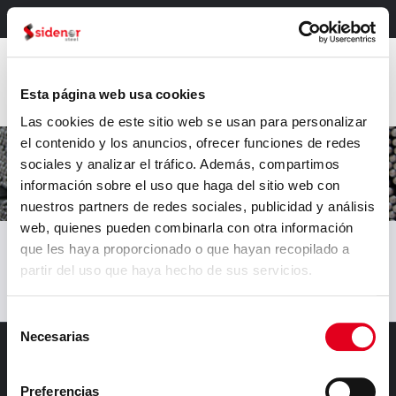
Intranet
Esta página web usa cookies
Las cookies de este sitio web se usan para personalizar
el contenido y los anuncios, ofrecer funciones de redes
sociales y analizar el tráfico. Además, compartimos
prueba traducción
información sobre el uso que haga del sitio web con
nuestros partners de redes sociales, publicidad y análisis
web, quienes pueden combinarla con otra información
Home
>
prueba traducción
que les haya proporcionado o que hayan recopilado a
castellano
partir del uso que haya hecho de sus servicios.
Selección
Necesarias
de
consentimiento
Preferencias