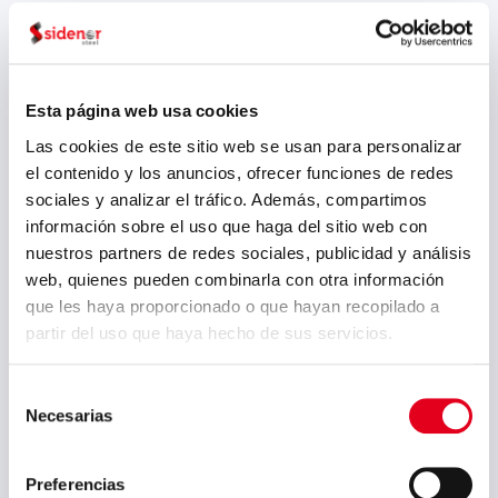
Sidenor fabrica y comercializa
lingotes de 2,7-150 ton para empresas
de forja, laminadores de anillos, etc.
Esta página web usa cookies
Las cookies de este sitio web se usan para personalizar
el contenido y los anuncios, ofrecer funciones de redes
Especificaiones técnicas:
sociales y analizar el tráfico. Además, compartimos
Gama: 2,7-150 ton
información sobre el uso que haga del sitio web con
Poligonales
Aceros: Aceros al carbono, aceros
nuestros partners de redes sociales, publicidad y análisis
aleados, aceros inoxidables
web, quienes pueden combinarla con otra información
martensíticos, etc.
que les haya proporcionado o que hayan recopilado a
partir del uso que haya hecho de sus servicios.
Catálogos y Manuales:
Selección
Necesarias
de
consentimiento
Catálogo Sidenor Piezas Forjadas y
Fundidas (Inglés-castellano)
Preferencias
Catálogo Sidenor Piezas Forjadas y