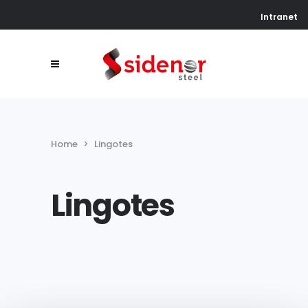
Intranet
Home
>
Lingotes
Lingotes