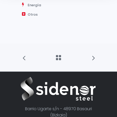
Energía
Otros
Barrio Ugarte s/n - 48970 Basauri
(Bizkaia)