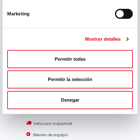
Marketing
Catálogo Sidenor Aceros Especiales
(Castellano)
Catálogo Sidenor Aceros Especiales
(Inglés)
Mostrar detalles
Catálogo Sidenor Bright Steels
(Castellano)
Catálogo Sidenor Bright Steels (Inglés)
Permitir todas
Tríptico I+D (Inglés)
Permitir la selección
Sectores:
Denegar
Automoción
Vehículo Industrial
Bienes de equipo