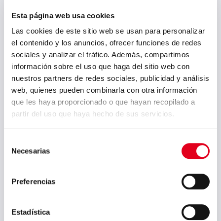
Sin tratamiento térmico –
Esta página web usa cookies
distensionado – recocidos (subcrítico,
globular, isotérmico, excepto para destino
Las cookies de este sitio web se usan para personalizar
«utilización estirar») – normalizado –
el contenido y los anuncios, ofrecer funciones de redes
templado y revenido (convencional e
inducción) – hipertemple (inoxidables).
sociales y analizar el tráfico. Además, compartimos
Otras especificaciones:
información sobre el uso que haga del sitio web con
nuestros partners de redes sociales, publicidad y análisis
Longitudes de 3.000 a 9.000 mm
s/tratamiento térmico. Acondicionado
web, quienes pueden combinarla con otra información
extremos: posibilidad de
que les haya proporcionado o que hayan recopilado a
achaflanado/refrentado/cizallado/sierra.
partir del uso que haya hecho de sus servicios.
En función de la transformación y/o
utilización de los productos, aplicamos
defectos superficiales s/ EN 10221.
Selección
Defectos internos: garantizamos las
exigencias de las normas SEP1920 clase
Necesarias
de
C; EN 10.228-3 clase 4; SAE-AMS-STD-2154
consentimiento
clase B; OENORM-M3002 clase 3; SEP1921
clase Ee; EN 10308:2002. Se admiten
Preferencias
exigencias más severas previa consulta.
Estadística
Catálogos y Manuales: