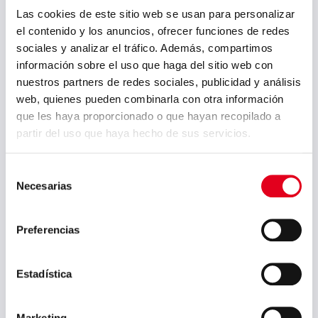
recordamos la importancia
Las cookies de este sitio web se usan para personalizar
el contenido y los anuncios, ofrecer funciones de redes
de la
sostenibilidad
en la
sociales y analizar el tráfico. Además, compartimos
industria
. En Sidenor estamos
información sobre el uso que haga del sitio web con
totalmente comprometidos.
nuestros partners de redes sociales, publicidad y análisis
web, quienes pueden combinarla con otra información
que les haya proporcionado o que hayan recopilado a
partir del uso que haya hecho de sus servicios.
Selección
Necesarias
de
consentimiento
Preferencias
Estadística
PREVIOUS POST
NEXT POST
¡Feliz SteelSafety
Whitepaper –
Marketing