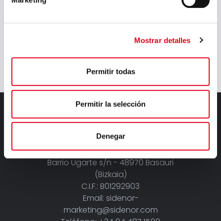
Day!
Nuevas vías de
reciclaje en la
siderurgia
Mostrar detalles
Permitir todas
Permitir la selección
Denegar
Barrio Ugarte s/n - 48970 Basauri
(Bizkaia)
C.I.F.: B01292903
Email: sidenor-
marketing@sidenor.com