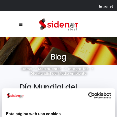
Intranet
Blog
Home
>
MediaCenter
>
Infografías
>
Día Mundial del Medio Ambiente
Día Mundial del
Medio Ambiente
En el
Día Mundial del Medio
Esta página web usa cookies
Ambiente
queríamos