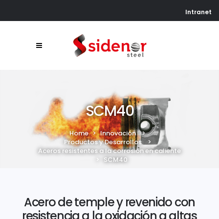
Intranet
SCM40
Home
>
Innovación
>
Productos y Desarrollos
>
Aceros resistentes a la corrosión en caliente
>
SCM40
Acero de temple y revenido con
resistencia a la oxidación a altas