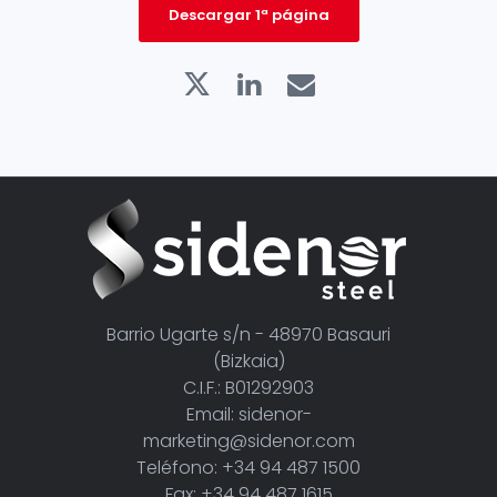
Descargar 1ª página
Barrio Ugarte s/n - 48970 Basauri
(Bizkaia)
C.I.F.: B01292903
Email: sidenor-
marketing@sidenor.com
Teléfono: +34 94 487 1500
Fax: +34 94 487 1615