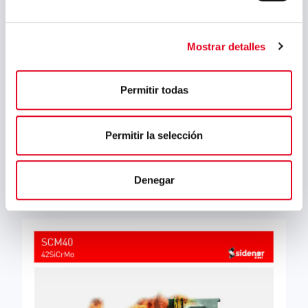
Mostrar detalles
He leído y aceptado
la
política de privacidad
Permitir todas
Permitir la selección
« Volver a Aceros resistentes a la corrosión en
Denegar
caliente