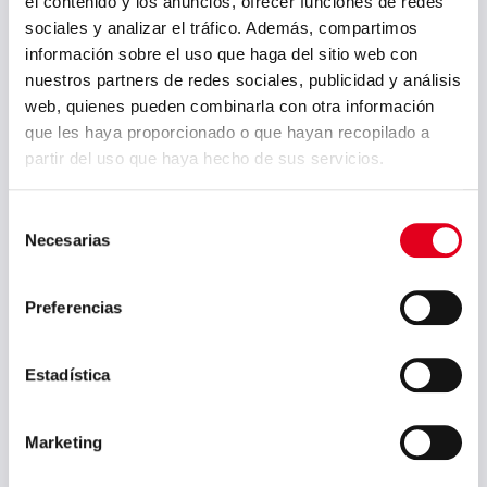
el contenido y los anuncios, ofrecer funciones de redes
sociales y analizar el tráfico. Además, compartimos
información sobre el uso que haga del sitio web con
nuestros partners de redes sociales, publicidad y análisis
Correo electrónico (requerido)
web, quienes pueden combinarla con otra información
que les haya proporcionado o que hayan recopilado a
partir del uso que haya hecho de sus servicios.
País (requerido)
Selección
Necesarias
de
consentimiento
Preferencias
Comentarios
Estadística
Marketing