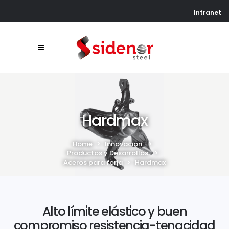
Intranet
Hardmax
Home
>
Innovación
>
Productos y Desarrollos
>
Aceros para forja
>
Hardmax
Alto límite elástico y buen
compromiso resistencia-tenacidad