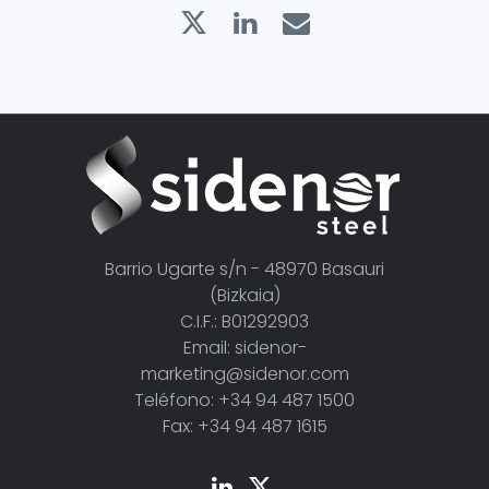
Barrio Ugarte s/n - 48970 Basauri
(Bizkaia)
C.I.F.: B01292903
Email: sidenor-
marketing@sidenor.com
Teléfono: +34 94 487 1500
Fax: +34 94 487 1615