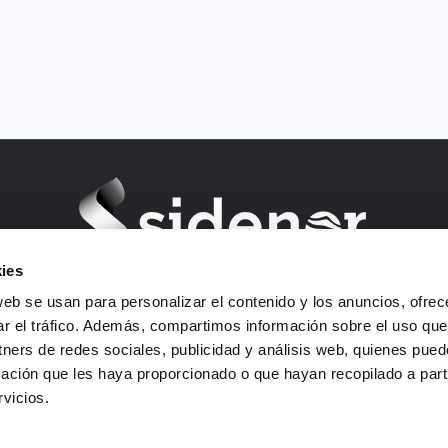
ies
Barrio Ugarte s/n - 48970 Basauri (Bizkaia)
web se usan para personalizar el contenido y los anuncios, ofrec
C.I.F.: B01292903
ar el tráfico. Además, compartimos información sobre el uso que
Email: sidenor-marketing@sidenor.com
tners de redes sociales, publicidad y análisis web, quienes pue
Teléfono: +34 94 487 1500
ación que les haya proporcionado o que hayan recopilado a parti
Fax: +34 94 487 1615
vicios.