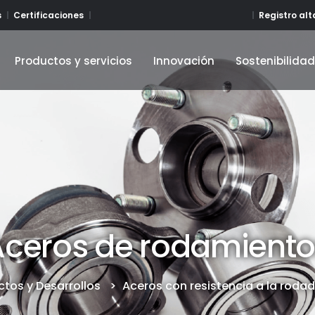
Registro al
s
Certificaciones
Productos y servicios
Innovación
Sostenibilida
Productos y servicios
Innovación
Sostenibilida
Aceros de rodamiento
ctos y Desarrollos
>
Aceros con resistencia a la roda