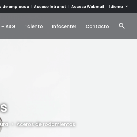
Idioma
ta de empleado
Acceso Intranet
Acceso Webmail
d – ASG
Talento
Infocenter
Contacto
d – ASG
Talento
Infocenter
Contacto
s
dura
>
Aceros de rodamientos