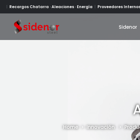
Recargos Chatarra · Aleaciones · Energía
Proveedores Interno
Sidenor
Sidenor
Home
>
Innovación
>
Produ