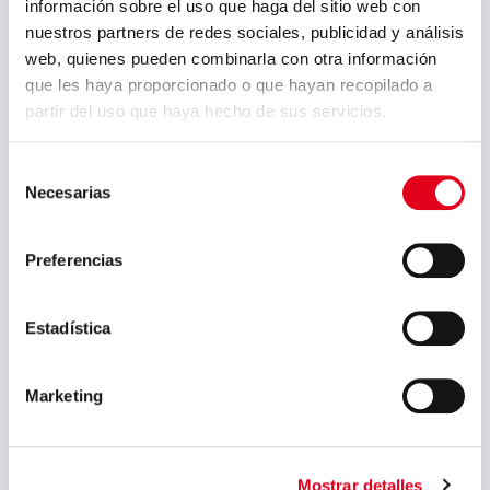
información sobre el uso que haga del sitio web con
Azkoitia
Polinyá del Vallés
nuestros partners de redes sociales, publicidad y análisis
Legutiano
Sidenor I+D
web, quienes pueden combinarla con otra información
Oficinas Generales
que les haya proporcionado o que hayan recopilado a
Deutschland
France
partir del uso que haya hecho de sus servicios.
Italia
UK
France Dépôt Haute Savoie
Selección
Necesarias
de
Telephone*
consentimiento
Preferencias
Estadística
Mail*
Marketing
Birth date* (day-month-year)
Mostrar detalles