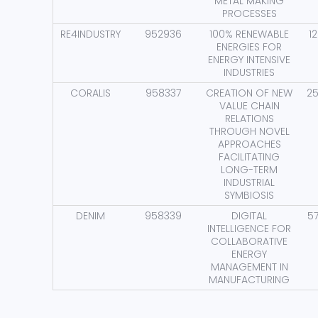
METAL MAKING
PROCESSES
RE4INDUSTRY
952936
100% RENEWABLE
1
ENERGIES FOR
ENERGY INTENSIVE
INDUSTRIES
CORALIS
958337
CREATION OF NEW
25
VALUE CHAIN
RELATIONS
THROUGH NOVEL
APPROACHES
FACILITATING
LONG-TERM
INDUSTRIAL
SYMBIOSIS
DENIM
958339
DIGITAL
5
INTELLIGENCE FOR
COLLABORATIVE
ENERGY
MANAGEMENT IN
MANUFACTURING