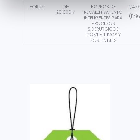
HORUS
IDI-
HORNOS DE
1,147
20160917
RECALENTAMIENTO
(Pré
INTELIGENTES PARA
PROCESOS
SIDERÚRGICOS
COMPETITIVOS Y
SOSTENIBLES