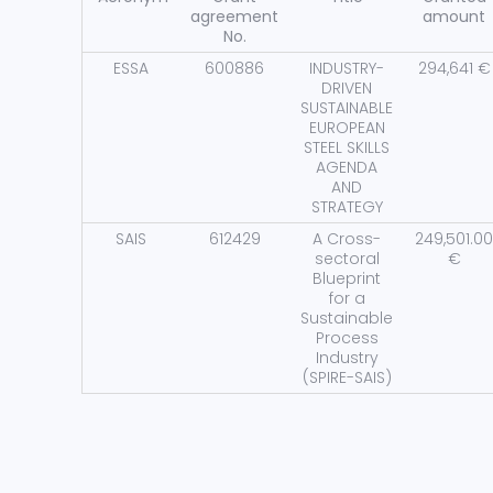
agreement
amount
No.
ESSA
600886
INDUSTRY-
294,641 €
DRIVEN
SUSTAINABLE
EUROPEAN
STEEL SKILLS
AGENDA
AND
STRATEGY
SAIS
612429
A Cross-
249,501.00
sectoral
€
Blueprint
for a
Sustainable
Process
Industry
(SPIRE-SAIS)