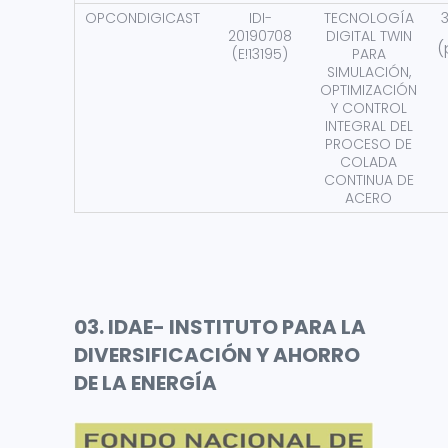
OPCONDIGICAST
IDI-
TECNOLOGÍA
20190708
DIGITAL TWIN
(
(E!13195)
PARA
SIMULACIÓN,
OPTIMIZACIÓN
Y CONTROL
INTEGRAL DEL
PROCESO DE
COLADA
CONTINUA DE
ACERO
03. IDAE- INSTITUTO PARA LA
DIVERSIFICACIÓN Y AHORRO
DE LA ENERGÍA