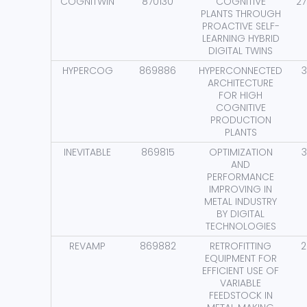
COGNITWIN
870130
COGNITIVE
27
PLANTS THROUGH
PROACTIVE SELF-
LEARNING HYBRID
DIGITAL TWINS
HYPERCOG
869886
HYPERCONNECTED
3
ARCHITECTURE
FOR HIGH
COGNITIVE
PRODUCTION
PLANTS
INEVITABLE
869815
OPTIMIZATION
3
AND
PERFORMANCE
IMPROVING IN
METAL INDUSTRY
BY DIGITAL
TECHNOLOGIES
REVAMP
869882
RETROFITTING
2
EQUIPMENT FOR
EFFICIENT USE OF
VARIABLE
FEEDSTOCK IN