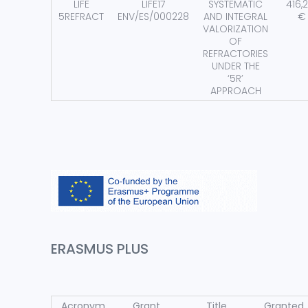
LIFE
LIFE17
SYSTEMATIC
416,
5REFRACT
ENV/ES/000228
AND INTEGRAL
€
VALORIZATION
OF
REFRACTORIES
UNDER THE
‘5R’
APPROACH
ERASMUS PLUS
Acronym
Grant
Title
Granted