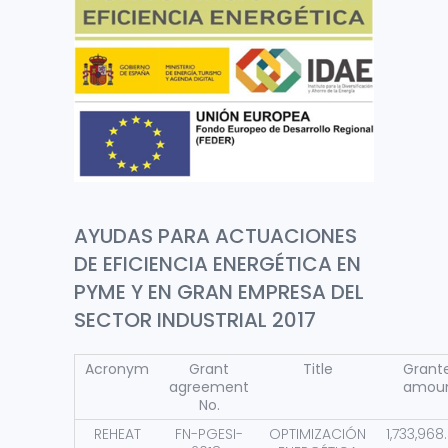
AYUDAS PARA ACTUACIONES
DE EFICIENCIA ENERGÉTICA EN
PYME Y EN GRAN EMPRESA DEL
SECTOR INDUSTRIAL 2017
Acronym
Grant
Title
Grant
agreement
amou
No.
REHEAT
FN-PGESI-
OPTIMIZACIÓN
1,733,96