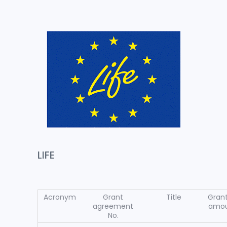
LIFE
Acronym
Grant
Title
Gran
agreement
amo
No.