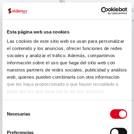
No.
SAVE
RTC-2017-
DESARROLLO
199.696
6693-5
DE PROCESOS
€
DE
(présta
VALORIZACIÓN
DE ESCORIAS
Esta página web usa cookies
NEGRAS
Las cookies de este sitio web se usan para personalizar
OPTIMIZADOS
Y DESARROLLO
el contenido y los anuncios, ofrecer funciones de redes
DE
sociales y analizar el tráfico. Además, compartimos
HORMIGONES
información sobre el uso que haga del sitio web con
Y MEZCLAS
BITUMINOSAS
nuestros partners de redes sociales, publicidad y análisis
PARA
web, quienes pueden combinarla con otra información
APLICACIONES
que les haya proporcionado o que hayan recopilado a
DE ALTO
VALOR
partir del uso que haya hecho de sus servicios.
AÑADIDO
Selección
*Extended scheduling
Necesarias
de
consentimiento
Preferencias