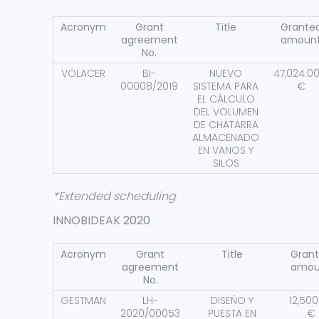
Acronym
Grant
Title
Grante
agreement
amoun
No.
VOLACER
BI-
NUEVO
47,024.0
00008/2019
SISTEMA PARA
€
EL CÁLCULO
DEL VOLUMEN
DE CHATARRA
ALMACENADO
EN VANOS Y
SILOS
*Extended scheduling
INNOBIDEAK 2020
Acronym
Grant
Title
Gran
agreement
amou
No.
GESTMAN
LH-
DISEÑO Y
12,500
2020/00053
PUESTA EN
€