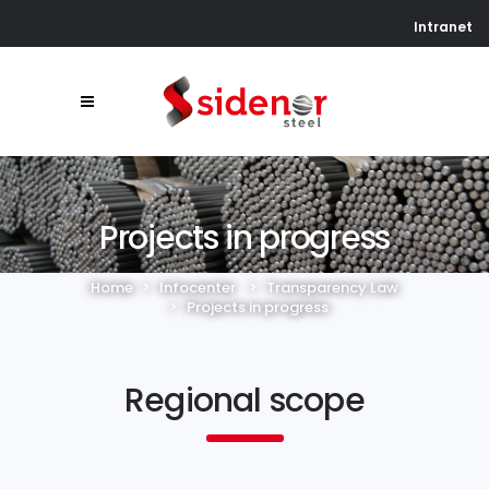
Intranet
Projects in progress
Home
>
Infocenter
>
Transparency Law
>
Projects in progress
Regional scope